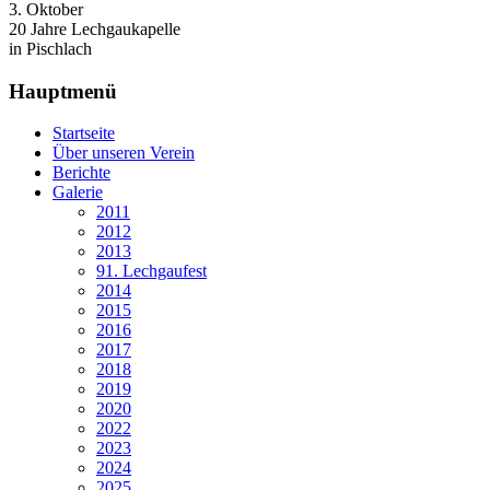
3. Oktober
20 Jahre Lechgaukapelle
in Pischlach
Hauptmenü
Startseite
Über unseren Verein
Berichte
Galerie
2011
2012
2013
91. Lechgaufest
2014
2015
2016
2017
2018
2019
2020
2022
2023
2024
2025