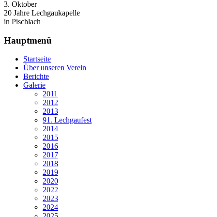
3. Oktober
20 Jahre Lechgaukapelle
in Pischlach
Hauptmenü
Startseite
Über unseren Verein
Berichte
Galerie
2011
2012
2013
91. Lechgaufest
2014
2015
2016
2017
2018
2019
2020
2022
2023
2024
2025