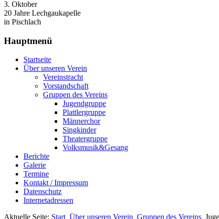
3. Oktober
20 Jahre Lechgaukapelle
in Pischlach
Hauptmenü
Startseite
Über unseren Verein
Vereinstracht
Vorstandschaft
Gruppen des Vereins
Jugendgruppe
Plattlergruppe
Männerchor
Singkinder
Theatergruppe
Volksmusik&Gesang
Berichte
Galerie
Termine
Kontakt / Impressum
Datenschutz
Internetadressen
Aktuelle Seite:
Start
Über unseren Verein
Gruppen des Vereins
Jug