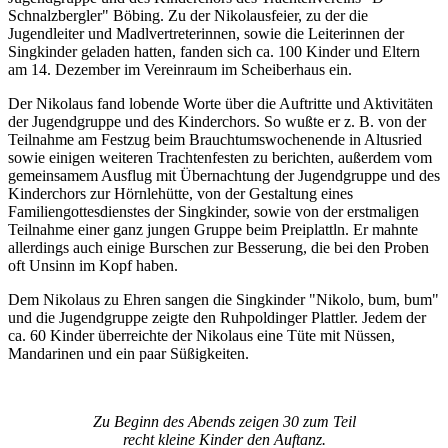
Schnalzbergler" Böbing. Zu der Nikolausfeier, zu der die
Jugendleiter und Madlvertreterinnen, sowie die Leiterinnen der
Singkinder geladen hatten, fanden sich ca. 100 Kinder und Eltern
am 14. Dezember im Vereinraum im Scheiberhaus ein.
Der Nikolaus fand lobende Worte über die Auftritte und Aktivitäten
der Jugendgruppe und des Kinderchors. So wußte er z. B. von der
Teilnahme am Festzug beim Brauchtumswochenende in Altusried
sowie einigen weiteren Trachtenfesten zu berichten, außerdem vom
gemeinsamem Ausflug mit Übernachtung der Jugendgruppe und des
Kinderchors zur Hörnlehütte, von der Gestaltung eines
Familiengottesdienstes der Singkinder, sowie von der erstmaligen
Teilnahme einer ganz jungen Gruppe beim Preiplattln. Er mahnte
allerdings auch einige Burschen zur Besserung, die bei den Proben
oft Unsinn im Kopf haben.
Dem Nikolaus zu Ehren sangen die Singkinder "Nikolo, bum, bum"
und die Jugendgruppe zeigte den Ruhpoldinger Plattler. Jedem der
ca. 60 Kinder überreichte der Nikolaus eine Tüte mit Nüssen,
Mandarinen und ein paar Süßigkeiten.
Zu Beginn des Abends zeigen 30 zum Teil
recht kleine Kinder den Auftanz.