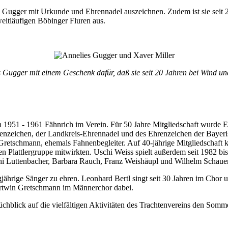
es Gugger mit Urkunde und Ehrennadel auszeichnen. Zudem ist sie seit 
eitläufigen Böbinger Fluren aus.
 Gugger mit einem Geschenk dafür, daß sie seit 20 Jahren bei Wind und
 1951 - 1961 Fähnrich im Verein. Für 50 Jahre Mitgliedschaft wurde Eh
ehrenzeichen, der Landkreis-Ehrennadel und des Ehrenzeichen der Bayer
Gretschmann, ehemals Fahnenbegleiter. Auf 40-jährige Mitgliedschaft k
en Plattlergruppe mitwirkten. Uschi Weiss spielt außerdem seit 1982 bis
thi Luttenbacher, Barbara Rauch, Franz Weishäupl und Wilhelm Schauer
ngjährige Sänger zu ehren. Leonhard Bertl singt seit 30 Jahren im Cho
Hartwin Gretschmann im Männerchor dabei.
chblick auf die vielfältigen Aktivitäten des Trachtenvereins den So