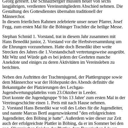
Georg gefeiert. Die Schnalzbergler mussten heuer von sechs
langjährigen, verdienten Vereinsmitgliedern Abschied nehmen. Die
Gestaltung des Gottesdienstes übernahm traditionell der
Männerchor.
In diesem feierlichen Rahmen zelebrierte unser neuer Pfarrer, Josef
Fegg, zum ersten Mal für die Böbinger Trachtler die heilige Messe.
Stephan Schmid 1. Vorstand, trat in diesem Jahr zusammen mit
Hans Benedikt junior, 2. Vorstand vor die Herbstversammlung um
die Ehrungen vorzunehmen. Hatte doch Benedikt über weite
Strecken des Jahres die 1.Vorstandschaft vertretungsweise ausgeübt.
Mit Witz und Würde gab es bei jedem der Geehrten manche
Anekdote und einiges zu deren Aktivitäten im Vereinsleben zu
berichten.
Neben den Auftritten der Trachtenjugend, der Plattlergruppe sowie
dem Männerchor war der Höhepunkt des Abends definitiv die
Bekanntgabe der Platzierungen des Lechgau-
Jugendwertungsplattelns vom 23.Oktober in Leeder.
Dort konnte die Jugendgruppe '9 bis 13 Jahre' zum ersten Mal in der
Vereinsgeschichte einen 1. Preis mit nach Hause nehmen.
2. Vorstand Hans Benedikt war voll des Lobes für die Jugendleiter,
und nannte Marcus Bertl augenzwinkernd "den erfolgreichsten
Jugendleiter, den Böbing je hatte". Außerdem wäre dieser zur Zeit
auch der erfolgreichste Plattler in Böbing, da er im Sommer bei den