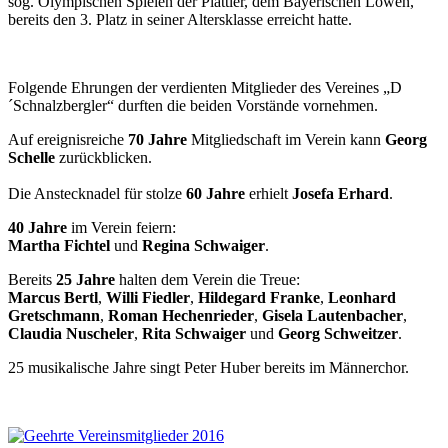
sog. Olympischen Spielen der Plattler, dem Bayerischen Löwen,
bereits den 3. Platz in seiner Altersklasse erreicht hatte.
Folgende Ehrungen der verdienten Mitglieder des Vereines „D
´Schnalzbergler“ durften die beiden Vorstände vornehmen.
Auf ereignisreiche
70 Jahre
Mitgliedschaft im Verein kann
Georg
Schelle
zurückblicken.
Die Anstecknadel für stolze
60 Jahre
erhielt
Josefa Erhard
.
40 Jahre
im Verein feiern:
Martha Fichtel
und
Regina Schwaiger
.
Bereits
25 Jahre
halten dem Verein die Treue:
Marcus Bertl
,
Willi Fiedler
,
Hildegard Franke
,
Leonhard
Gretschmann
,
Roman Hechenrieder
,
Gisela Lautenbacher
,
Claudia Nuscheler
,
Rita Schwaiger
und
Georg Schweitzer
.
25 musikalische Jahre singt Peter Huber bereits im Männerchor.