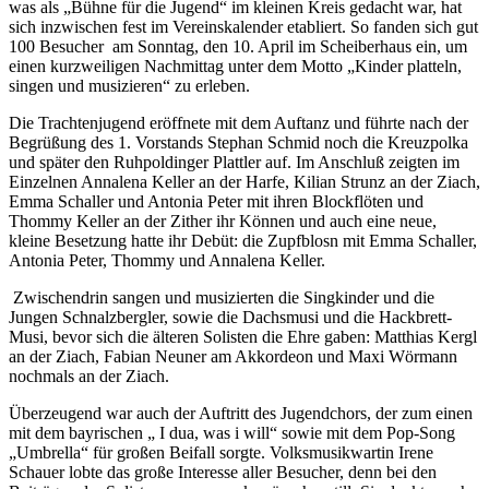
was als „Bühne für die Jugend“ im kleinen Kreis gedacht war, hat
sich inzwischen fest im Vereinskalender etabliert. So fanden sich gut
100 Besucher am Sonntag, den 10. April im Scheiberhaus ein, um
einen kurzweiligen Nachmittag unter dem Motto „Kinder platteln,
singen und musizieren“ zu erleben.
Die Trachtenjugend eröffnete mit dem Auftanz und führte nach der
Begrüßung des 1. Vorstands Stephan Schmid noch die Kreuzpolka
und später den Ruhpoldinger Plattler auf. Im Anschluß zeigten im
Einzelnen Annalena Keller an der Harfe, Kilian Strunz an der Ziach,
Emma Schaller und Antonia Peter mit ihren Blockflöten und
Thommy Keller an der Zither ihr Können und auch eine neue,
kleine Besetzung hatte ihr Debüt: die Zupfblosn mit Emma Schaller,
Antonia Peter, Thommy und Annalena Keller.
Zwischendrin sangen und musizierten die Singkinder und die
Jungen Schnalzbergler, sowie die Dachsmusi und die Hackbrett-
Musi, bevor sich die älteren Solisten die Ehre gaben: Matthias Kergl
an der Ziach, Fabian Neuner am Akkordeon und Maxi Wörmann
nochmals an der Ziach.
Überzeugend war auch der Auftritt des Jugendchors, der zum einen
mit dem bayrischen „ I dua, was i will“ sowie mit dem Pop-Song
„Umbrella“ für großen Beifall sorgte. Volksmusikwartin Irene
Schauer lobte das große Interesse aller Besucher, denn bei den