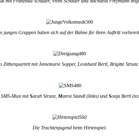
ik mit Franziska Schauer, Vroni Schauer und Michaela Freymann begle
e jungen Gruppen haben sich auf der Bühne für ihren Auftritt vorbereit
s Zitherquartett mit Annemarie Sopper, Leonhard Bertl, Brigitte Strunz 
 SMS-Musi mit
S
arah Strunz,
M
aresi Standl (links) und
S
onja Bertl (rec
Die Trachtenjugend beim Hirtenspiel.