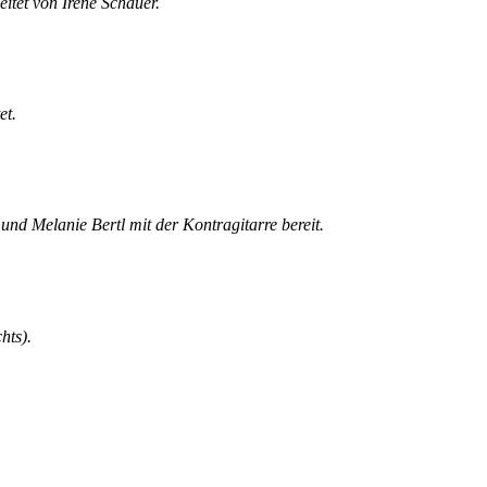
itet von Irene Schauer.
et.
und Melanie Bertl mit der Kontragitarre bereit.
hts).