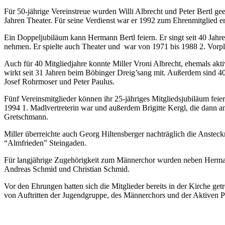
Für 50-jährige Vereinstreue wurden Willi Albrecht und Peter Bertl geeh
Jahren Theater. Für seine Verdienst war er 1992 zum Ehrenmitglied 
Ein Doppeljubiläum kann Hermann Bertl feiern. Er singt seit 40 Jah
nehmen. Er spielte auch Theater und war von 1971 bis 1988 2. Vorplat
Auch für 40 Mitgliedjahre konnte Miller Vroni Albrecht, ehemals akti
wirkt seit 31 Jahren beim Böbinger Dreig’sang mit. Außerdem sind 40
Josef Rohrmoser und Peter Paulus.
Fünf Vereinsmitglieder können ihr 25-jähriges Mitgliedsjubiläum feiern
1994 1. Madlvertreterin war und außerdem Brigitte Kergl, die dann a
Gretschmann.
Miller überreichte auch Georg Hiltensberger nachträglich die Anstec
“Almfrieden” Steingaden.
Für langjährige Zugehörigkeit zum Männerchor wurden neben Hermann
Andreas Schmid und Christian Schmid.
Vor den Ehrungen hatten sich die Mitglieder bereits in der Kirche
von Auftritten der Jugendgruppe, des Männerchors und der Aktiven P