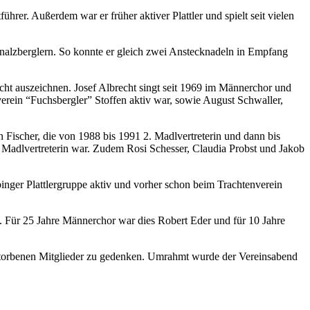
hrer. Außerdem war er früher aktiver Plattler und spielt seit vielen
hnalzberglern. So konnte er gleich zwei Anstecknadeln in Empfang
echt auszeichnen. Josef Albrecht singt seit 1969 im Männerchor und
verein “Fuchsbergler” Stoffen aktiv war, sowie August Schwaller,
in Fischer, die von 1988 bis 1991 2. Madlvertreterin und dann bis
. Madlvertreterin war. Zudem Rosi Schesser, Claudia Probst und Jakob
inger Plattlergruppe aktiv und vorher schon beim Trachtenverein
 Für 25 Jahre Männerchor war dies Robert Eder und für 10 Jahre
rstorbenen Mitglieder zu gedenken. Umrahmt wurde der Vereinsabend