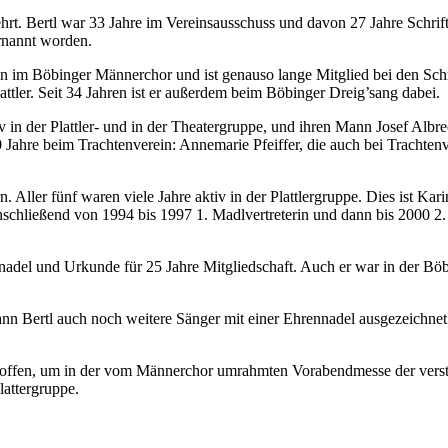
rt. Bertl war 33 Jahre im Vereinsausschuss und davon 27 Jahre Schriftfü
ernannt worden.
ren im Böbinger Männerchor und ist genauso lange Mitglied bei den Sc
tler. Seit 34 Jahren ist er außerdem beim Böbinger Dreig’sang dabei.
v in der Plattler- und in der Theatergruppe, und ihren Mann Josef Albr
 Jahre beim Trachtenverein: Annemarie Pfeiffer, die auch bei Trachten
. Aller fünf waren viele Jahre aktiv in der Plattlergruppe. Dies ist Kar
nschließend von 1994 bis 1997 1. Madlvertreterin und dann bis 2000 2
knadel und Urkunde für 25 Jahre Mitgliedschaft. Auch er war in der Böb
 Bertl auch noch weitere Sänger mit einer Ehrennadel ausgezeichnet.
 getroffen, um in der vom Männerchor umrahmten Vorabendmesse der ve
lattergruppe.