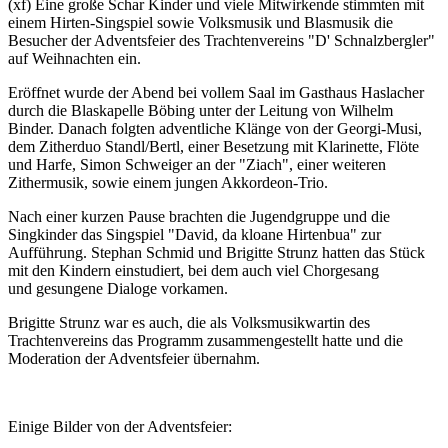
(xf) Eine große Schar Kinder und viele Mitwirkende stimmten mit
einem Hirten-Singspiel sowie Volksmusik und Blasmusik die
Besucher der Adventsfeier des Trachtenvereins "D' Schnalzbergler"
auf Weihnachten ein.
Eröffnet wurde der Abend bei vollem Saal im Gasthaus Haslacher
durch die Blaskapelle Böbing unter der Leitung von Wilhelm
Binder. Danach folgten adventliche Klänge von der Georgi-Musi,
dem Zitherduo Standl/Bertl, einer Besetzung mit Klarinette, Flöte
und Harfe, Simon Schweiger an der "Ziach", einer weiteren
Zithermusik, sowie einem jungen Akkordeon-Trio.
Nach einer kurzen Pause brachten die Jugendgruppe und die
Singkinder das Singspiel "David, da kloane Hirtenbua" zur
Aufführung. Stephan Schmid und Brigitte Strunz hatten das Stück
mit den Kindern einstudiert, bei dem auch viel Chorgesang
und gesungene Dialoge vorkamen.
Brigitte Strunz war es auch, die als Volksmusikwartin des
Trachtenvereins das Programm zusammengestellt hatte und die
Moderation der Adventsfeier übernahm.
Einige Bilder von der Adventsfeier: