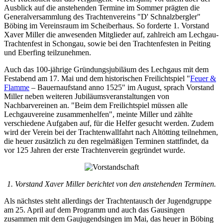
Ausblick auf die anstehenden Termine im Sommer prägten die
Generalversammlung des Trachtenvereins "D' Schnalzbergler"
Böbing im Vereinsraum im Scheiberhaus. So forderte 1. Vorstand
Xaver Miller die anwesenden Mitglieder auf, zahlreich am Lechgau-
Trachtenfest in Schongau, sowie bei den Trachtenfesten in Peiting
und Eberfing teilzunehmen.
Auch das 100-jährige Gründungsjubiläum des Lechgaus mit dem
Festabend am 17. Mai und dem historischen Freilichtspiel "
Feuer &
Flamme
– Bauernaufstand anno 1525" im August, sprach Vorstand
Miller neben weiteren Jubiläumsveranstaltungen von
Nachbarvereinen an. "Beim dem Freilichtspiel müssen alle
Lechgauvereine zusammenhelfen", meinte Miller und zählte
verschiedene Aufgaben auf, für die Helfer gesucht werden. Zudem
wird der Verein bei der Trachtenwallfahrt nach Altötting teilnehmen,
die heuer zusätzlich zu den regelmäßigen Terminen stattfindet, da
vor 125 Jahren der erste Trachtenverein gegründet wurde.
1. Vorstand Xaver Miller berichtet von den anstehenden Terminen.
Als nächstes steht allerdings der Trachtentausch der Jugendgruppe
am 25. April auf dem Programm und auch das Gausingen
zusammen mit dem Gaujugendsingen im Mai, das heuer in Böbing