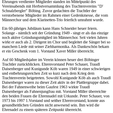
Ehrungen verdienter Mitglieder standen im Mittelpunkt des
Vereinsabends mit Herbstversammlung des Trachtenvereins "D'
Schnalzbergler" Böbing. Zuvor gedachten die Trachtler der
verstorbenene Mitglieder im Rahmen einer Gedenkmesse, die vom
Männerchor und dem Klarinetten-Trio feierlich umrahmt wurde.
Ein 60-jähriges Jubiläum kann Hans Schneider heuer feiern.
Solange - nämlich seit der Gründung 1949 - singt er als das einzige
noch aktive Gründungsmitglied im Männerchor. Seit vielen Jahren
wirkt er auch als 2. Dirigent im Chor und begleitet die Sänger bei so
manchem Liede mit seiner Ziehharmonika. Als Dankeschön bekam
er ein Geschenk vom 1. Vorstand Xaver Miller überreicht.
Auf 60 Mitgliedsjahre im Verein können heuer drei Böbinger
Trachtler zurückblicken. Ehrenvorstand Peter Schauer, Traudl
Daisenberger und Kunigunde Köb waren 1949 in einer schwierigen
und entbehrungsreichen Zeit so kurz nach dem Krieg dem
Trachtenverein beigetreten. Sowohl Kunigunde Köb als auch Traudl
Daisenberger waren zu dieser Zeit aktiv in der Plattlergruppe dabei.
Bei der Fahnenweihe beim Gaufest 1963 wirkte Traudl
Daisenberger als Fahnenjungfrau mit. Vorstand Miller überreichte
den beiden Frauen die Ehrennadel mit Urkunde. Peter Schauer, von
1973 bis 1997 1.Vorstand und seither Ehrenvorstand, konnte aus
gesundheitlichen Gründen nicht anwesend sein. Ihm wird die
Ehrenadel zu einem späteren Zeitpunkt überreicht.