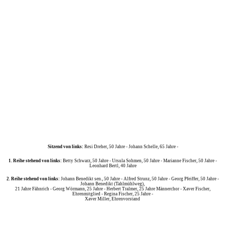
Sitzend von links:
Resi Dreher, 50 Jahre - Johann Schelle, 65 Jahre -
1. Reihe stehend von links:
Betty Schwarz, 50 Jahre - Ursula Sohmen, 50 Jahre - Marianne Fischer, 50 Jahre -
Leonhard Bertl, 40 Jahre
2. Reihe stehend von links:
Johann Benedikt sen., 50 Jahre - Alfred Strunz, 50 Jahre - Georg Pfeiffer, 50 Jahre -
Johann Benedikt (Tahlmühlweg),
21 Jahre Fähnrich - Georg Wörmann, 25 Jahre - Herbert Tralmer, 25 Jahre Männerchor - Xaver Fischer,
Ehrenmitglied - Regina Fischer, 25 Jahre -
Xaver Miller, Ehrenvorstand