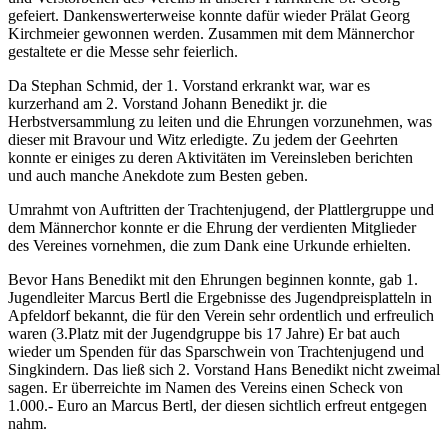
gefeiert. Dankenswerterweise konnte dafür wieder Prälat Georg
Kirchmeier gewonnen werden. Zusammen mit dem Männerchor
gestaltete er die Messe sehr feierlich.
Da Stephan Schmid, der 1. Vorstand erkrankt war, war es
kurzerhand am 2. Vorstand Johann Benedikt jr. die
Herbstversammlung zu leiten und die Ehrungen vorzunehmen, was
dieser mit Bravour und Witz erledigte. Zu jedem der Geehrten
konnte er einiges zu deren Aktivitäten im Vereinsleben berichten
und auch manche Anekdote zum Besten geben.
Umrahmt von Auftritten der Trachtenjugend, der Plattlergruppe und
dem Männerchor konnte er die Ehrung der verdienten Mitglieder
des Vereines vornehmen, die zum Dank eine Urkunde erhielten.
Bevor Hans Benedikt mit den Ehrungen beginnen konnte, gab 1.
Jugendleiter Marcus Bertl die Ergebnisse des Jugendpreisplatteln in
Apfeldorf bekannt, die für den Verein sehr ordentlich und erfreulich
waren (3.Platz mit der Jugendgruppe bis 17 Jahre) Er bat auch
wieder um Spenden für das Sparschwein von Trachtenjugend und
Singkindern. Das ließ sich 2. Vorstand Hans Benedikt nicht zweimal
sagen. Er überreichte im Namen des Vereins einen Scheck von
1.000.- Euro an Marcus Bertl, der diesen sichtlich erfreut entgegen
nahm.